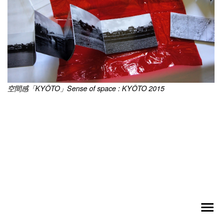
空間感「KYÔTO」Sense of space : KYÔTO 2015