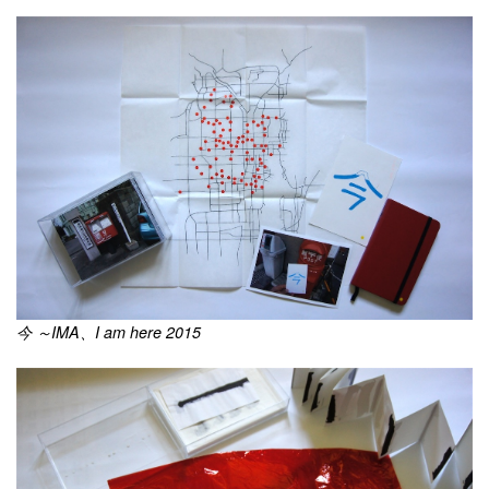
今 ～IMA、I am here 2015